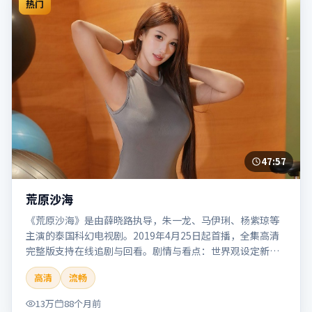
热门
47:57
荒原沙海
《荒原沙海》是由薛晓路执导，朱一龙、马伊琍、杨紫琼等
主演的泰国科幻电视剧。2019年4月25日起首播，全集高清
完整版支持在线追剧与回看。剧情与看点：世界观设定新
颖，视觉奇观与哲思并存，探讨科技与人性的边界。本片适
高清
流畅
合检索「荒原沙海」「薛晓路」「科幻」「泰国」「2019」
「2019-04-25上映」等关键词的影迷阅读简介与主创信息。
13万
88个月前