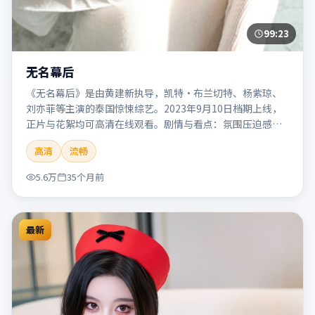
99:23
无名幕后
《无名幕后》是由黄建新执导，凯特·布兰切特、杨紫琼、
刘亦菲等主演的泰国惊悚综艺。2023年9月10日档期上线，
正片与花絮均可高清在线观看。剧情与看点：氛围压迫感
强，节奏紧张，适合追求刺激观影体验的观众。本片适合检
高清
流畅
索「无名幕后」「黄建新」「惊悚」「泰国」「2023」
「2023-09-10上映」等关键词的影迷阅读简介与主创信息。
5.6万
35个月前
最新