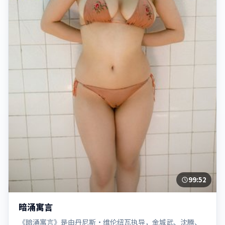
99:52
暗涌寓言
《暗涌寓言》是由丹尼斯·维伦纽瓦执导，金城武、沈腾、