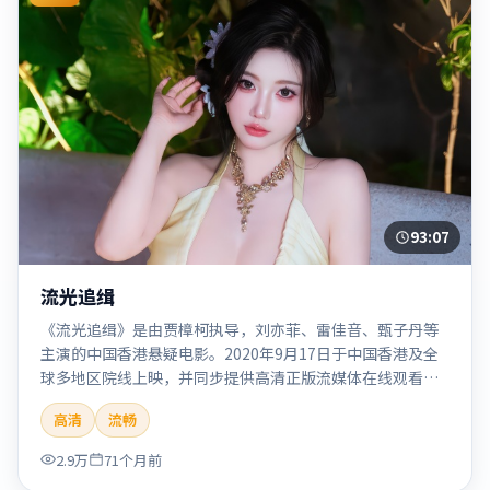
93:07
流光追缉
《流光追缉》是由贾樟柯执导，刘亦菲、雷佳音、甄子丹等
主演的中国香港悬疑电影。2020年9月17日于中国香港及全
球多地区院线上映，并同步提供高清正版流媒体在线观看。
剧情与看点：悬念层层推进，线索相互勾连，结局出人意
高清
流畅
料，适合推理爱好者。本片适合检索「流光追缉」「贾樟
柯」「悬疑」「中国香港」「2020」「2020-09-17上映」等
2.9万
71个月前
关键词的影迷阅读简介与主创信息。