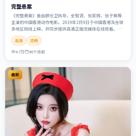
完整悬案
《完整悬案》是由顾长卫执导，全智贤、张家辉、张子枫等
主演的中国香港动作电影。2019年2月9日于中国香港及全球
多地区院线上映，并同步提供高清正版流媒体在线观看。剧
情与看点：动作场面密集，节奏明快，适合喜欢热血追缉与
高清
流畅
爆破场面的观众。本片适合检索「完整悬案」「顾长卫」
「动作」「中国香港」「2019」「2019-02-09上映」等关键
4.7万
90个月前
词的影迷阅读简介与主创信息。
最新