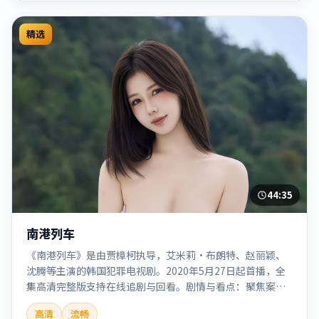
精选
44:35
南港列车
《南港列车》是由贾樟柯执导，艾米莉·布朗特、赵丽颖、
沈腾等主演的韩国犯罪电视剧。2020年5月27日起首播，全
集高清完整版支持在线追剧与回看。剧情与看点：聚焦案件
与人性灰色地带，张力十足，兼具社会观察与戏剧冲突。本
高清
流畅
片适合检索「南港列车」「贾樟柯」「犯罪」「韩国」