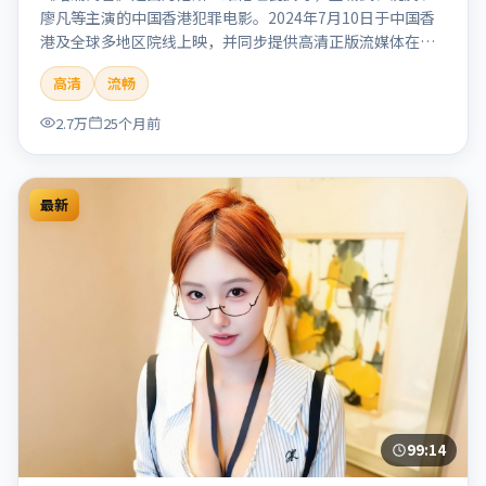
廖凡等主演的中国香港犯罪电影。2024年7月10日于中国香
港及全球多地区院线上映，并同步提供高清正版流媒体在线
观看。剧情与看点：聚焦案件与人性灰色地带，张力十足，
高清
流畅
兼具社会观察与戏剧冲突。本片适合检索「暗涌寓言」「丹
尼斯·维伦纽瓦」「犯罪」「中国香港」「2024」「2024-
2.7万
25个月前
07-10上映」等关键词的影迷阅读简介与主创信息。
最新
99:14