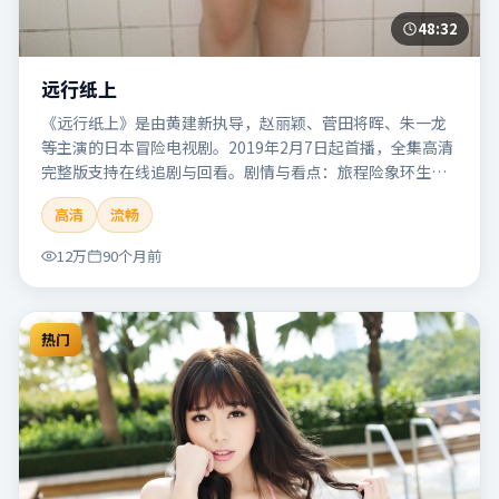
48:32
远行纸上
《远行纸上》是由黄建新执导，赵丽颖、菅田将晖、朱一龙
等主演的日本冒险电视剧。2019年2月7日起首播，全集高清
完整版支持在线追剧与回看。剧情与看点：旅程险象环生，
奇观与友情并行，带来沉浸式探险体验。本片适合检索「远
高清
流畅
行纸上」「黄建新」「冒险」「日本」「2019」「2019-02-
07上映」等关键词的影迷阅读简介与主创信息。
12万
90个月前
热门