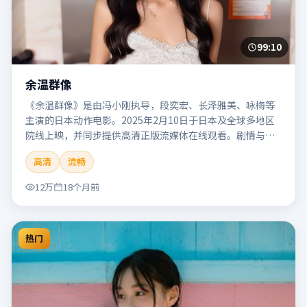
99:10
余温群像
《余温群像》是由冯小刚执导，段奕宏、长泽雅美、咏梅等
主演的日本动作电影。2025年2月10日于日本及全球多地区
院线上映，并同步提供高清正版流媒体在线观看。剧情与看
点：动作场面密集，节奏明快，适合喜欢热血追缉与爆破场
高清
流畅
面的观众。本片适合检索「余温群像」「冯小刚」「动作」
「日本」「2025」「2025-02-10上映」等关键词的影迷阅读
12万
18个月前
简介与主创信息。
热门