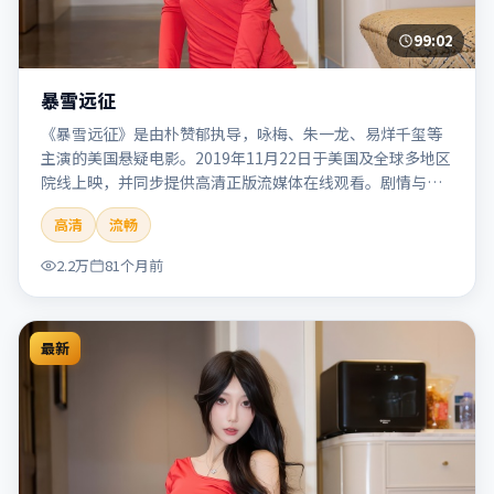
99:02
暴雪远征
《暴雪远征》是由朴赞郁执导，咏梅、朱一龙、易烊千玺等
主演的美国悬疑电影。2019年11月22日于美国及全球多地区
院线上映，并同步提供高清正版流媒体在线观看。剧情与看
点：悬念层层推进，线索相互勾连，结局出人意料，适合推
高清
流畅
理爱好者。本片适合检索「暴雪远征」「朴赞郁」「悬疑」
「美国」「2019」「2019-11-22上映」等关键词的影迷阅读
2.2万
81个月前
简介与主创信息。
最新