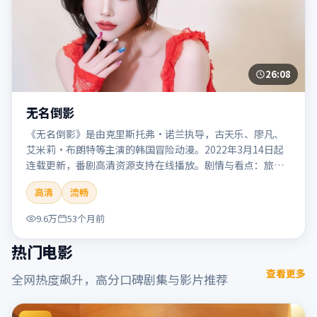
26:08
无名倒影
《无名倒影》是由克里斯托弗·诺兰执导，古天乐、廖凡、
艾米莉·布朗特等主演的韩国冒险动漫。2022年3月14日起
连载更新，番剧高清资源支持在线播放。剧情与看点：旅程
险象环生，奇观与友情并行，带来沉浸式探险体验。本片适
高清
流畅
合检索「无名倒影」「克里斯托弗·诺兰」「冒险」「韩
国」「2022」「2022-03-14上映」等关键词的影迷阅读简介
9.6万
53个月前
与主创信息。
热门电影
查看更多
全网热度飙升，高分口碑剧集与影片推荐