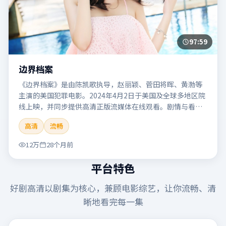
97:59
边界档案
《边界档案》是由陈凯歌执导，赵丽颖、菅田将晖、黄渤等
主演的美国犯罪电影。2024年4月2日于美国及全球多地区院
线上映，并同步提供高清正版流媒体在线观看。剧情与看
点：聚焦案件与人性灰色地带，张力十足，兼具社会观察与
高清
流畅
戏剧冲突。本片适合检索「边界档案」「陈凯歌」「犯罪」
「美国」「2024」「2024-04-02上映」等关键词的影迷阅读
12万
28个月前
简介与主创信息。
平台特色
好剧高清
以剧集为核心，兼顾电影综艺，让你流畅、清
晰地看完每一集