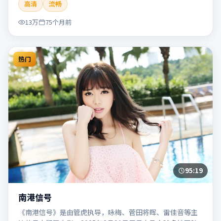
高清
流畅
片适合检索「南港列车」「贾樟柯」「犯罪」「韩国」
「2020」「2020-05-27上映」等关键词的影迷阅读简介与主
13万
75个月前
创信息。
热门
95:19
南港信号
《南港信号》是由管虎执导，咏梅、菅田将晖、雷佳音等主