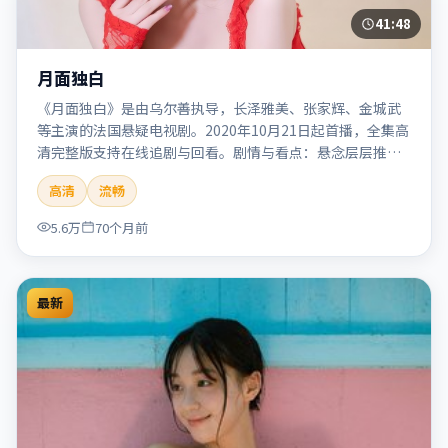
41:48
月面独白
《月面独白》是由乌尔善执导，长泽雅美、张家辉、金城武
等主演的法国悬疑电视剧。2020年10月21日起首播，全集高
清完整版支持在线追剧与回看。剧情与看点：悬念层层推
进，线索相互勾连，结局出人意料，适合推理爱好者。本片
高清
流畅
适合检索「月面独白」「乌尔善」「悬疑」「法国」
「2020」「2020-10-21上映」等关键词的影迷阅读简介与主
5.6万
70个月前
创信息。
最新