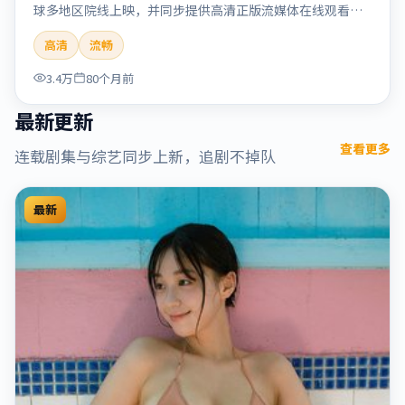
球多地区院线上映，并同步提供高清正版流媒体在线观看。
剧情与看点：情感细腻动人，人物关系真实可信，适合喜欢
高清
流畅
温情叙事的观众。本片适合检索「烈日晨星」「顾长卫」
「爱情」「美国」「2019」「2019-12-15上映」等关键词的
3.4万
80个月前
影迷阅读简介与主创信息。
最新更新
查看更多
连载剧集与综艺同步上新，追剧不掉队
最新