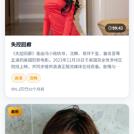
99:42
失控回廊
《失控回廊》是由冯小刚执导，沈腾、易烊千玺、雷佳音等
主演的英国犯罪电影。2023年11月16日于英国及全球多地区
院线上映，并同步提供高清正版流媒体在线观看。剧情与看
点：聚焦案件与人性灰色地带，张力十足，兼具社会观察与
高清
流畅
戏剧冲突。本片适合检索「失控回廊」「冯小刚」「犯罪」
「英国」「2023」「2023-11-16上映」等关键词的影迷阅读
5.2万
33个月前
简介与主创信息。
最新