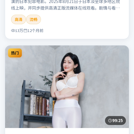
演的日本犯罪电影。2025年8月21日于日本及全球多地区院
线上映，并同步提供高清正版流媒体在线观看。剧情与看
点：聚焦案件与人性灰色地带，张力十足，兼具社会观察与
高清
流畅
戏剧冲突。本片适合检索「南港信号」「管虎」「犯罪」
「日本」「2025」「2025-08-21上映」等关键词的影迷阅读
13万
12个月前
简介与主创信息。
热门
99:25