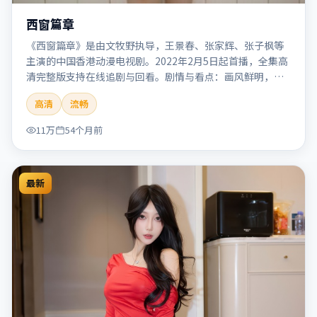
西窗篇章
《西窗篇章》是由文牧野执导，王景春、张家辉、张子枫等
主演的中国香港动漫电视剧。2022年2月5日起首播，全集高
清完整版支持在线追剧与回看。剧情与看点：画风鲜明，想
象力丰富，剧情适合青少年与动画爱好者。本片适合检索
高清
流畅
「西窗篇章」「文牧野」「动漫」「中国香港」「2022」
「2022-02-05上映」等关键词的影迷阅读简介与主创信息。
11万
54个月前
最新