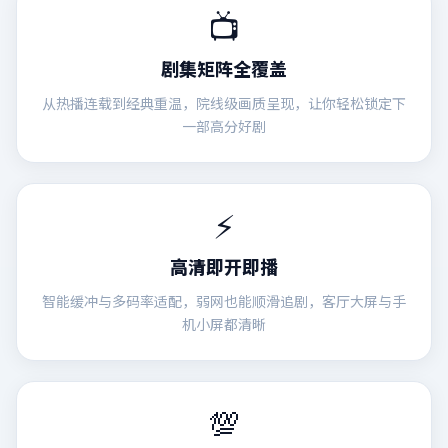
📺
剧集矩阵全覆盖
从热播连载到经典重温，院线级画质呈现，让你轻松锁定下
一部高分好剧
⚡
高清即开即播
智能缓冲与多码率适配，弱网也能顺滑追剧，客厅大屏与手
机小屏都清晰
💯