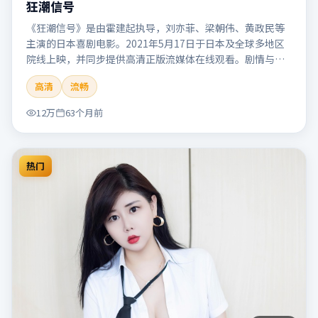
狂潮信号
《狂潮信号》是由霍建起执导，刘亦菲、梁朝伟、黄政民等
主演的日本喜剧电影。2021年5月17日于日本及全球多地区
院线上映，并同步提供高清正版流媒体在线观看。剧情与看
点：笑点自然生活化，轻松解压，适合全家或朋友一起观
高清
流畅
看。本片适合检索「狂潮信号」「霍建起」「喜剧」「日
本」「2021」「2021-05-17上映」等关键词的影迷阅读简介
12万
63个月前
与主创信息。
热门