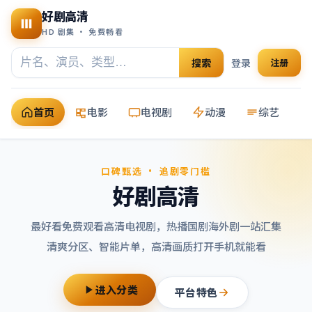
好剧高清
HD 剧集 · 免费畅看
搜索
登录
注册
首页
电影
电视剧
动漫
综艺
口碑甄选 · 追剧零门槛
好剧高清
最好看免费观看高清电视剧
，热播国剧海外剧一站汇集
清爽分区、智能片单，高清画质打开手机就能看
进入分类
平台特色