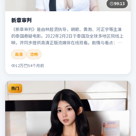
99:13
新章审判
《新章审判》是由林超贤执导，胡歌、黄渤、河正宇等主演
的泰国悬疑电影。2022年2月2日于泰国及全球多地区院线上
映，并同步提供高清正版流媒体在线观看。剧情与看点：悬
念层层推进，线索相互勾连，结局出人意料，适合推理爱好
高清
流畅
者。本片适合检索「新章审判」「林超贤」「悬疑」「泰
国」「2022」「2022-02-02上映」等关键词的影迷阅读简介
12万
54个月前
与主创信息。
热门